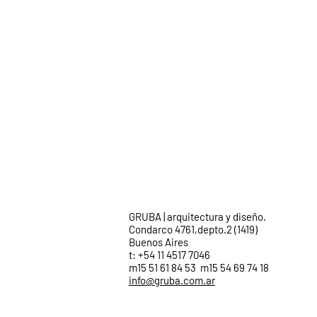
GRUBA | arquitectura y diseño.
Condarco 4761,depto.2 (1419)
Buenos Aires
t: +54 11 4517 7046
m15 51 61 84 53 m15 54 69 74 18
info@gruba.com.ar